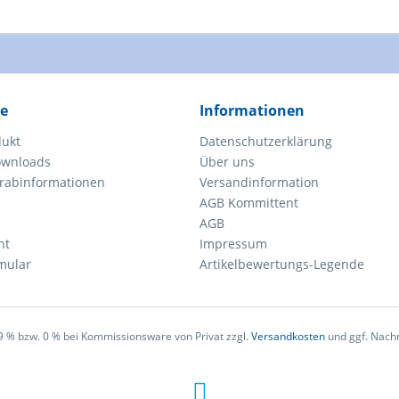
ce
Informationen
dukt
Datenschutzerklärung
ownloads
Über uns
orabinformationen
Versandinformation
AGB Kommittent
AGB
ht
Impressum
mular
Artikelbewertungs-Legende
 19 % bzw. 0 % bei Kommissionsware von Privat zzgl.
Versandkosten
und ggf. Nach