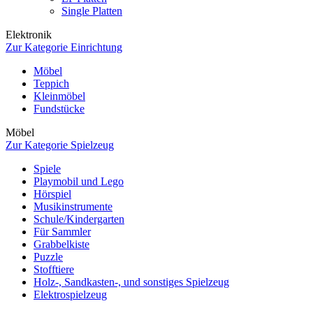
Single Platten
Elektronik
Zur Kategorie Einrichtung
Möbel
Teppich
Kleinmöbel
Fundstücke
Möbel
Zur Kategorie Spielzeug
Spiele
Playmobil und Lego
Hörspiel
Musikinstrumente
Schule/Kindergarten
Für Sammler
Grabbelkiste
Puzzle
Stofftiere
Holz-, Sandkasten-, und sonstiges Spielzeug
Elektrospielzeug