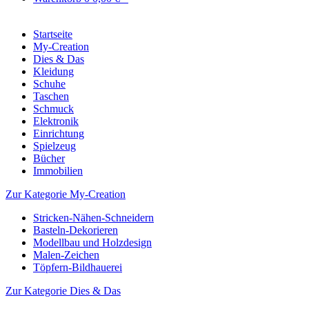
Startseite
My-Creation
Dies & Das
Kleidung
Schuhe
Taschen
Schmuck
Elektronik
Einrichtung
Spielzeug
Bücher
Immobilien
Zur Kategorie My-Creation
Stricken-Nähen-Schneidern
Basteln-Dekorieren
Modellbau und Holzdesign
Malen-Zeichen
Töpfern-Bildhauerei
Zur Kategorie Dies & Das