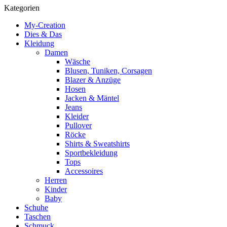
Kategorien
My-Creation
Dies & Das
Kleidung
Damen
Wäsche
Blusen, Tuniken, Corsagen
Blazer & Anzüge
Hosen
Jacken & Mäntel
Jeans
Kleider
Pullover
Röcke
Shirts & Sweatshirts
Sportbekleidung
Tops
Accessoires
Herren
Kinder
Baby
Schuhe
Taschen
Schmuck