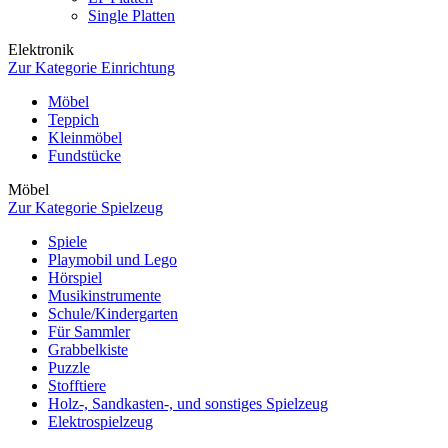
Single Platten
Elektronik
Zur Kategorie Einrichtung
Möbel
Teppich
Kleinmöbel
Fundstücke
Möbel
Zur Kategorie Spielzeug
Spiele
Playmobil und Lego
Hörspiel
Musikinstrumente
Schule/Kindergarten
Für Sammler
Grabbelkiste
Puzzle
Stofftiere
Holz-, Sandkasten-, und sonstiges Spielzeug
Elektrospielzeug