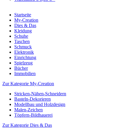
Startseite
My-Creation
Dies & Das
Kleidung
Schuhe
Taschen
Schmuck
Elektronik
Einrichtung
Spielzeug
Bücher
Immobilien
Zur Kategorie My-Creation
Stricken-Nähen-Schneidern
Basteln-Dekorieren
Modellbau und Holzdesign
Malen-Zeichen
Töpfern-Bildhauerei
Zur Kategorie Dies & Das